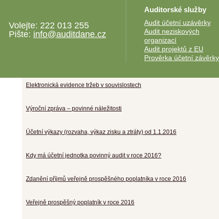
Auditorské služby
Cestovní náhrady pro rok 2017
Audit účetní uzávěrky
Volejte: 222 013 255
Audit neziskových
Pište:
info@auditdane.cz
Opětovné upozornění
organizací
Audit projektů z EU
Prověrka účetní závěrky
Rezerva na nakládání s elektroodpadem ze solárních panelů
Elektronická evidence tržeb v souvislostech
Výroční zpráva – povinné náležitosti
Účetní výkazy (rozvaha, výkaz zisku a ztráty) od 1.1.2016
Kdy má účetní jednotka povinný audit v roce 2016?
Zdanění příjmů veřejně prospěšného poplatníka v roce 2016
Veřejně prospěšný poplatník v roce 2016