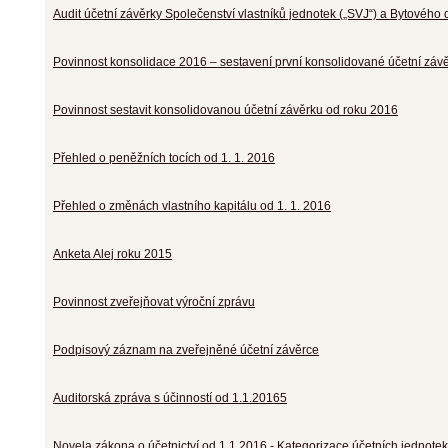
Audit účetní závěrky Společenství vlastníků jednotek („SVJ“) a Bytového 
Povinnost konsolidace 2016 – sestavení první konsolidované účetní záv
Povinnost sestavit konsolidovanou účetní závěrku od roku 2016
Přehled o peněžních tocích od 1. 1. 2016
Přehled o změnách vlastního kapitálu od 1. 1. 2016
Anketa Alej roku 2015
Povinnost zveřejňovat výroční zprávu
Podpisový záznam na zveřejněné účetní závěrce
Auditorská zpráva s účinností od 1.1.20165
Novela zákona o účetnictví od 1.1.2016 - Kategorizace účetních jednotek