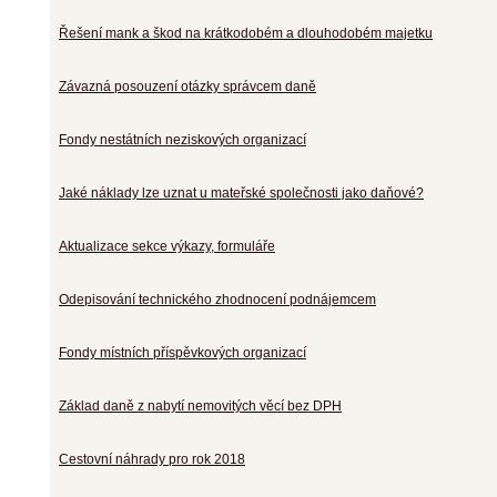
Řešení mank a škod na krátkodobém a dlouhodobém majetku
Závazná posouzení otázky správcem daně
Fondy nestátních neziskových organizací
Jaké náklady lze uznat u mateřské společnosti jako daňové?
Aktualizace sekce výkazy, formuláře
Odepisování technického zhodnocení podnájemcem
Fondy místních příspěvkových organizací
Základ daně z nabytí nemovitých věcí bez DPH
Cestovní náhrady pro rok 2018