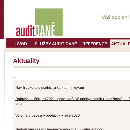
Váš spolehli
p
ÚVOD
SLUŽBY AUDIT DANĚ
REFERENCE
AKTUALI
Aktuality
.
Návrh zákona o účetnictví k připomínkování
Daňový balíček pro 2021 upravil daňové odpisy majetku s možností použití
2020
Veřejně prospěšný poplatník v roce 2020
Nedodržení zásady neomezeného trvání účetní jednotky