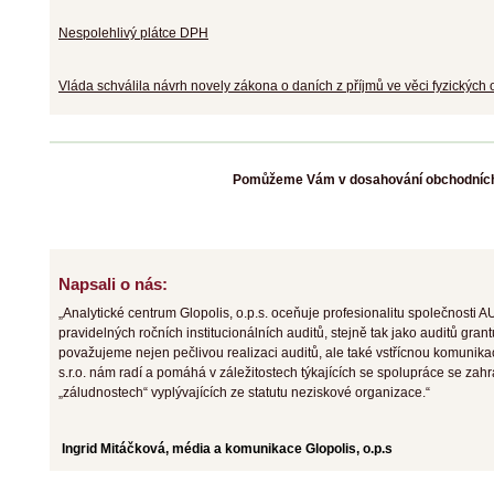
Nespolehlivý plátce DPH
Vláda schválila návrh novely zákona o daních z příjmů ve věci fyzických
Pomůžeme Vám v dosahování obchodních 
Napsali o nás:
„Analytické centrum Glopolis, o.p.s. oceňuje profesionalitu společnosti 
pravidelných ročních institucionálních auditů, stejně tak jako auditů gran
považujeme nejen pečlivou realizaci auditů, ale také vstřícnou komuni
s.r.o. nám radí a pomáhá v záležitostech týkajících se spolupráce se zahr
„záludnostech“ vyplývajících ze statutu neziskové organizace.“
Ingrid Mitáčková, média a komunikace Glopolis, o.p.s