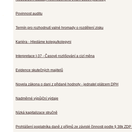
Povinnost auditu
Termín pro rozhodnutí valné hromady o rozdělení zisku
Kariéra - Hledáme kolegu/kolegyni
Interpretace I-37 - Časové rozlišování a cizí měna
Evidence skutečných majitelů
Novela zákona o dani z přidané hodnoty - jednatel plátcem DPH
Nadměrné výpůjční výdaje
Nízká kapitalizace stručně
Prohlášení poplatníka daně z příjmů ze závislé činnosti podle § 38k ZDP