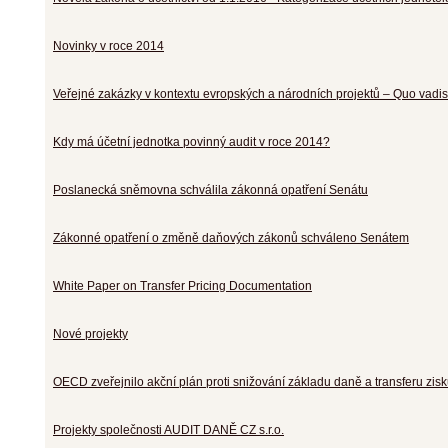
Novinky v roce 2014
Veřejné zakázky v kontextu evropských a národních projektů – Quo vadi
Kdy má účetní jednotka povinný audit v roce 2014?
Poslanecká sněmovna schválila zákonná opatření Senátu
Zákonné opatření o změně daňových zákonů schváleno Senátem
White Paper on Transfer Pricing Documentation
Nové projekty
OECD zveřejnilo akční plán proti snižování základu daně a transferu zis
Projekty společnosti AUDIT DANĚ CZ s.r.o.