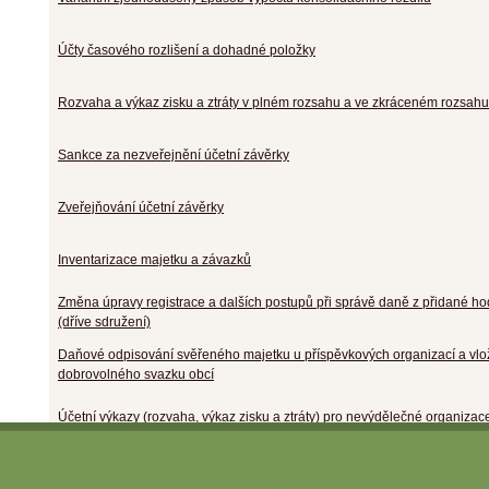
Účty časového rozlišení a dohadné položky
Rozvaha a výkaz zisku a ztráty v plném rozsahu a ve zkráceném rozsahu
Sankce za nezveřejnění účetní závěrky
Zveřejňování účetní závěrky
Inventarizace majetku a závazků
Změna úpravy registrace a dalších postupů při správě daně z přidané ho
(dříve sdružení)
Daňové odpisování svěřeného majetku u příspěvkových organizací a vl
dobrovolného svazku obcí
Účetní výkazy (rozvaha, výkaz zisku a ztráty) pro nevýdělečné organizac
Některé změny v zákoně o dani z nabytí nemovitých věcí