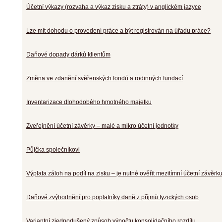
Účetní výkazy (rozvaha a výkaz zisku a ztráty) v anglickém jazyce
Lze mít dohodu o provedení práce a být registrován na úřadu práce?
Daňové dopady dárků klientům
Změna ve zdanění svěřenských fondů a rodinných fundací
Inventarizace dlohodobého hmotného majetku
Zveřejnění účetní závěrky – malé a mikro účetní jednotky
Půjčka společníkovi
Výplata záloh na podíl na zisku – je nutné ověřit mezitímní účetní závěr
Daňové zvýhodnění pro poplatníky daně z příjmů fyzických osob
Variantní zjednodušený způsob výpočtu konsolidačního rozdílu